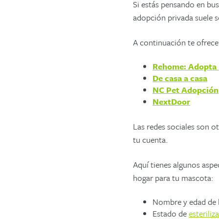
Si estás pensando en bu
adopción privada suele se
A continuación te ofrec
Rehome: Adopta 
De casa a casa
NC Pe
t
Adopción
NextDoor
Las redes sociales son o
tu cuenta.
Aquí tienes algunos aspe
hogar para tu mascota:
Nombre
y edad
de 
Estado de
esteriliz