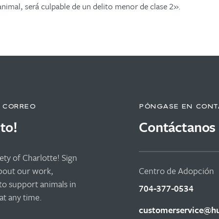
animal, será culpable de un delito menor de clase 2».
E CORREO
PÓNGASE EN CONT
to!
Contáctanos
ty of Charlotte! Sign
about our work,
Centro de Adopción
to support animals in
704-377-0534
t any time.
customerservice@hu